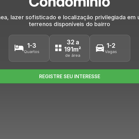
Condomínio
a, lazer sofisticado e localização privilegiada em
terrenos disponíveis do bairro
32 a
1-3
1-2
191m²
Quartos
Vagas
de área
REGISTRE SEU INTERESSE