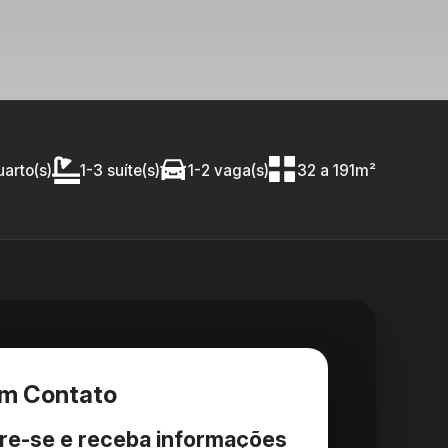
uarto(s)
1-3 suíte(s)
1-2 vaga(s)
32 a 191m²
em Contato
re-se e receba informações