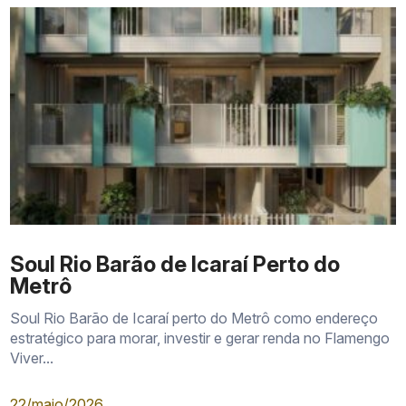
Gourmet Lounge
Terraço
Sauna
Academia interna e externa
Pet Care
Lavanderia
Bag Keeper
Delivery Box
Soul Rio Barão de Icaraí Perto do
Grab and Go
Metrô
Bicicletário
Soul Rio Barão de Icaraí perto do Metrô como endereço
estratégico para morar, investir e gerar renda no Flamengo
Viver...
22/maio/2026