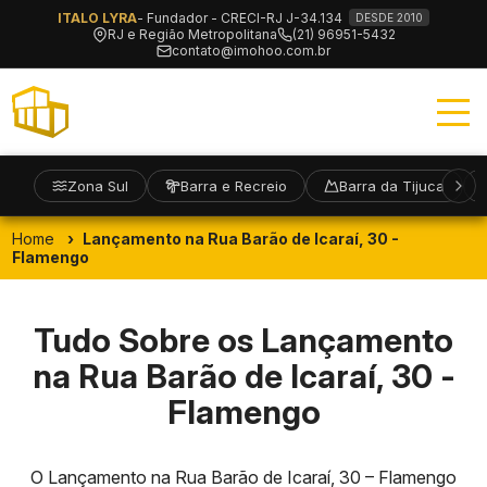
ITALO LYRA
- Fundador - CRECI-RJ J-34.134
DESDE 2010
RJ e Região Metropolitana
(21) 96951-5432
contato@imohoo.com.br
Zona Sul
Barra e Recreio
Barra da Tijuca
Home
Lançamento na Rua Barão de Icaraí, 30 -
Flamengo
Tudo Sobre os Lançamento
na Rua Barão de Icaraí, 30 -
Flamengo
O Lançamento na Rua Barão de Icaraí, 30 – Flamengo