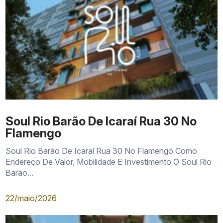
Quantidade
Metragem
Tipologia
Perfil de uso
divulgada
divulgada
64
33 m² a
Moradia compacta, 
Studios
unidades
45 m²
residência ou locaçã
Double
13
69 m² a
Casais, home office 
Studios
unidades
78 m²
maior flexibilidade
Soul Rio Barão De Icaraí Rua 30 No
Studios
62 m² a
Moradia com área ex
3 unidades
Flamengo
Garden
70 m²
privativa
Soul Rio Barão De Icaraí Rua 30 No Flamengo Como
Endereço De Valor, Mobilidade E Investimento O Soul Rio
Barão...
22/maio/2026