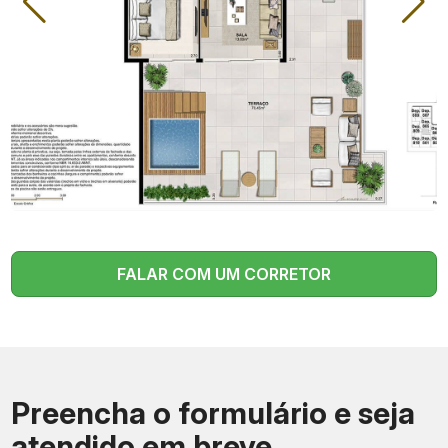
Suítes
1 a 3
Vagas de garagem
1 ou 2 por unidade
Unidades totais
80
Lazer completo, box
Infraestrutura
privativos, segurança
tecnológica
Fachada imponente, casa
clássica restaurada (Solar
Destaques
Payssandu), projeto de
profissionais renomados
FALAR COM UM CORRETOR
Construtora
Piimo
Ato + parcelas na obra +
Condições de pagamento
chaves + financiamento
Preencha o formulário e seja
atendido em breve