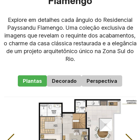
Flamengo
Explore em detalhes cada ângulo do Residencial
Payssandu Flamengo. Uma coleção exclusiva de
imagens que revelam o requinte dos acabamentos,
o charme da casa clássica restaurada e a elegância
de um projeto arquitetônico único na Zona Sul do
Característica
Detalhes
Rio.
Rua Payssandu,
Localização
Flamengo – Rio de Janeiro
Plantas
Decorado
Perspectiva
Apartamentos tipo,
Tipologias
garden e coberturas
duplex
Metragens
De 73 m² a 239 m²
Quartos
2 a 4