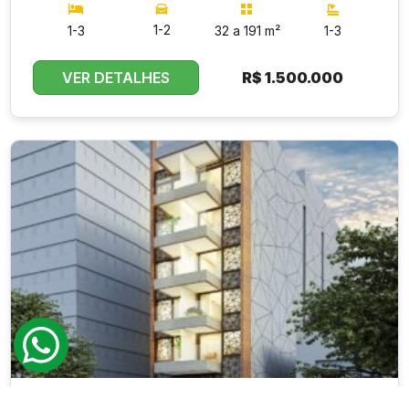
1-2
1-3
32 a 191 m²
1-3
VER DETALHES
R$
1.500.000