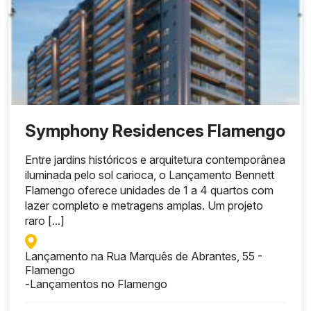
0
Tipo
de
Metra
Quart
Suíte
Valor
Vagas
Imóve
gem
os
s
Symphony Residences Flamengo
l
Entre jardins históricos e arquitetura contemporânea
Cobert
VEND
239
iluminada pelo sol carioca, o Lançamento Bennett
ura
4
2
2
IDO
m²
duplex
Flamengo oferece unidades de 1 a 4 quartos com
lazer completo e metragens amplas. Um projeto
raro [...]
Lançamento na Rua Marquês de Abrantes, 55 -
Flamengo
-
Lançamentos no Flamengo