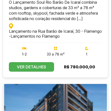
O Lançamento Soul Rio Barão De Icaraí combina
studios, gardens e coberturas de 33 m² a 78 m²
com rooftop, skypool, fachada verde e atmosfera
sofisticada no coração residencial do [...]
Tipo
de
Metra
Quart
Suíte
Valor
Vagas
Imóve
gem
os
s
Lançamento na Rua Barão de Icaraí, 30 - Flamengo
l
-
Lançamentos no Flamengo
R$
Aparta
1.025.
74 m²
2
1
1
1-2
33 a 78 m²
1
mento
000,0
0
VER DETALHES
R$
780.000,00
R$
Aparta
1.250.
92 m²
2
1
1
mento
000,0
0
R$
Aparta
1.399.
93 m²
2
1
1
mento
000,0