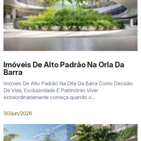
diversificação
Olímpica
novos projetos
patrimonial
Praia da
Baixa ocupação no entorno
Privacidade e
Reserva
e contato com a natureza
tranquilidade
Imóveis De Alto Padrão Na Orla Da
Barra
Imóveis De Alto Padrão Na Orla Da Barra Como Decisão
De Vida, Exclusividade E Patrimônio Viver
extraordinariamente começa quando o...
30/jun/2026