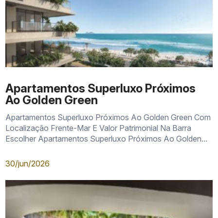
Apartamentos Superluxo Próximos
Região
Características
Perfil ind
Ao Golden Green
Vida urbana e
Jardim
Metrô, comércio, praia e
deslocamento
Oceânico
mobilidade
Apartamentos Superluxo Próximos Ao Golden Green Com
frequentes
Localização Frente-Mar E Valor Patrimonial Na Barra
Escolher Apartamentos Superluxo Próximos Ao Golden...
Orla da
Proximidade do mar e
Moradia com 
Barra
imóveis exclusivos
em localizaçã
30/jun/2026
Famílias e
Planejamento residencial e
Península
compradores 
serviços
longo prazo
Moradia ou
Barra
Condomínios modernos e