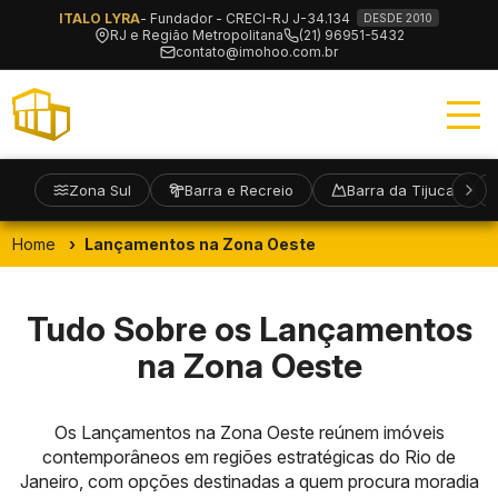
ITALO LYRA
- Fundador - CRECI-RJ J-34.134
DESDE 2010
RJ e Região Metropolitana
(21) 96951-5432
contato@imohoo.com.br
Zona Sul
Barra e Recreio
Barra da Tijuca
Home
Lançamentos na Zona Oeste
Tudo Sobre os Lançamentos
na Zona Oeste
Os Lançamentos na Zona Oeste reúnem imóveis
contemporâneos em regiões estratégicas do Rio de
Janeiro, com opções destinadas a quem procura moradia