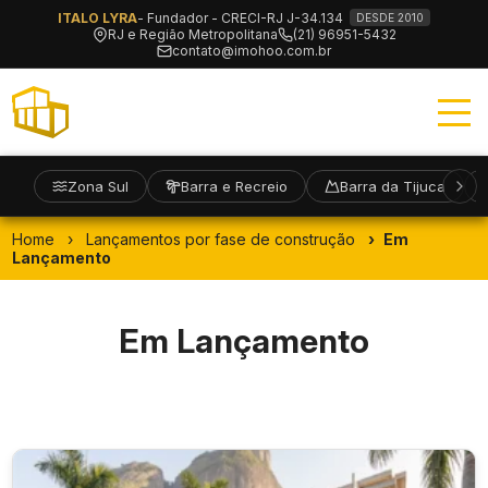
ITALO LYRA
- Fundador - CRECI-RJ J-34.134
DESDE 2010
RJ e Região Metropolitana
(21) 96951-5432
contato@imohoo.com.br
Zona Sul
Barra e Recreio
Barra da Tijuca
Home
Lançamentos por fase de construção
Em
Lançamento
Em Lançamento