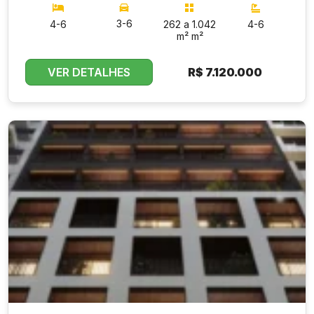
3-6
4-6
262 a 1.042
4-6
m² m²
VER DETALHES
R$
7.120.000