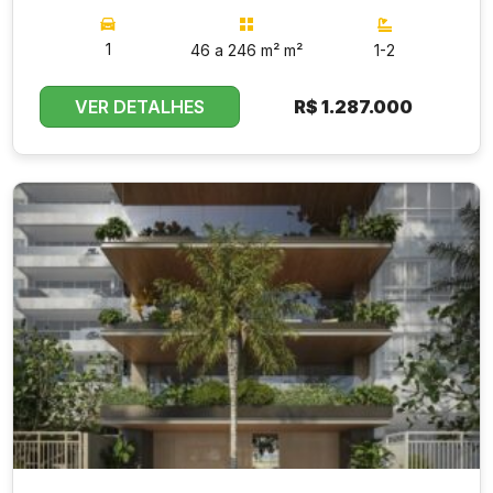
1
46 a 246 m² m²
1-2
VER DETALHES
R$
1.287.000