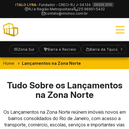
ITALO LYRA
- Fundador - CRECI-RJ J-34.134
DESDE 2010
RJ e Região Metropolitana
(21) 96951-5432
contato@imohoo.com.br
Zona Sul
Barra e Recreio
Barra da Tijuca
Home
Lançamentos na Zona Norte
Tudo Sobre os Lançamentos
na Zona Norte
Os Lançamentos na Zona Norte reúnem imóveis novos em
bairros consolidados do Rio de Janeiro, com acesso a
transporte, comércio, escolas, serviços e importantes vias