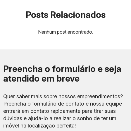
Posts Relacionados
Nenhum post encontrado.
Preencha o formulário e seja
atendido em breve
Bairro ou
Referências próximas
Perfil predo
região
Quer saber mais sobre nossos empreendimentos?
Mobilidade e
Praça Saens Peña, Rua
Tijuca
serviços
Preencha o formulário de contato e nossa equipe
Conde de Bonfim e metrô
consolidados
entrará em contato rapidamente para tirar suas
dúvidas e ajudá-lo a realizar o sonho de ter um
UERJ, Avenida Maracanã e
Conectividad
Maracanã
imóvel na localização perfeita!
metrô
diferentes reg