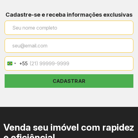
Praça Edmundo Rego e
Grajaú
Ambiente resi
Cadastre-se e receba informações exclusivas
Boulevard 28 de Setembro
Boulevard 28 de Setembro e
Comércio e tr
Vila Isabel
Maracanã
urbana
Rua Dias da Cruz e estação
Conveniência
Méier
ferroviária
centralidade r
+55
Brazil
Linha Amarela e
Acesso viário
Cachambi
+55
NorteShopping
serviços
CADASTRAR
Venda seu imóvel com rapidez
e eficiência!