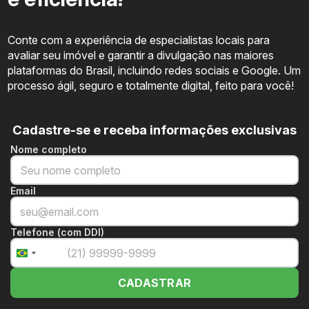
Conte com a experiência de especialistas locais para
avaliar seu imóvel e garantir a divulgação nas maiores
plataformas do Brasil, incluindo redes sociais e Google. Um
processo ágil, seguro e totalmente digital, feito para você!
Cadastre-se e receba informações exclusivas
Nome completo
Email
Plantas inteligentes
Telefone (com DDI)
+55
Suítes confortáveis
Brazil
+55
CADASTRAR
Varandas integradas