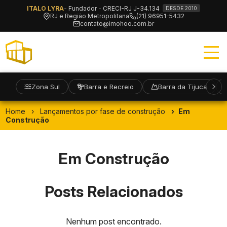
ITALO LYRA
- Fundador - CRECI-RJ J-34.134
DESDE 2010
RJ e Região Metropolitana
(21) 96951-5432
contato@imohoo.com.br
Zona Sul
Barra e Recreio
Barra da Tijuca
Home
Lançamentos por fase de construção
Em
Construção
Em Construção
Posts Relacionados
Nenhum post encontrado.