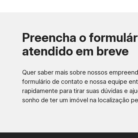
Preencha o formulár
Modalidade
atendido em breve
Pagamento à vista
Parcelamento direto com construtora
Quer saber mais sobre nossos empreen
Financiamento bancário
formulário de contato e nossa equipe en
rapidamente para tirar suas dúvidas e ajud
ITBI (estimado)
sonho de ter um imóvel na localização per
Escritura
Registro