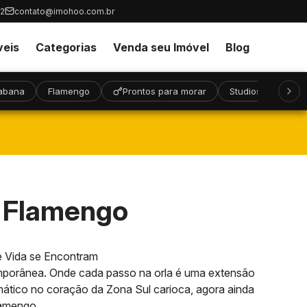
32
contato@imohoo.com.br
veis
Categorias
Venda seu Imóvel
Blog
abana
Flamengo
Prontos para morar
Studios
Alto
- Flamengo
de Vida se Encontram
emporânea. Onde cada passo na orla é uma extensão
mático no coração da Zona Sul carioca, agora ainda
lamengo.