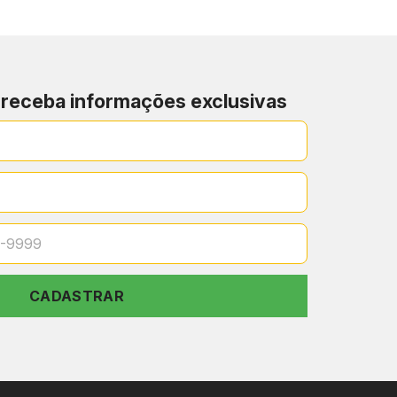
 receba informações exclusivas
alhes
ra
sição bancária
petitivas
CADASTRAR