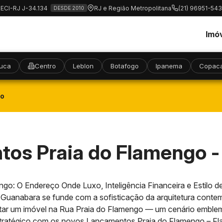
RECI-RJ J-34.134
RJ e Região Metropolitana
(21) 96951-54
DESDE 2010
Imó
juca
Centro
Leblon
Botafogo
Ipanema
Copac
go
os Praia do Flamengo 
go: O Endereço Onde Luxo, Inteligência Financeira e Estilo 
de Guanabara se funde com a sofisticação da arquitetura cont
abitar um imóvel na Rua Praia do Flamengo — um cenário emble
tratégico com os novos Lançamentos Praia do Flamengo – F