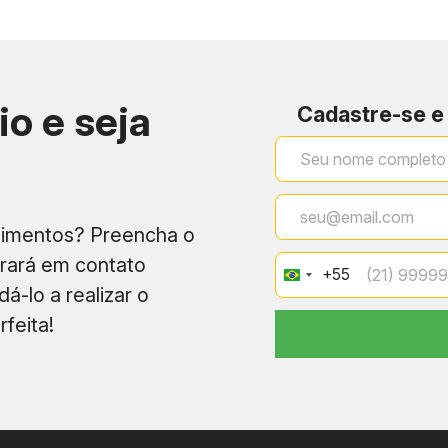
io e seja
Cadastre-se e
Det
Potencial para negociação direta com a construto
Ideal para planejamento patrimonial e menor expo
dimentos? Preencha o
Possível após entrega das chaves, com taxas com
trará em contato
+55
Brazil
á-lo a realizar o
+55
De R$ 17.070 a R$ 50.730
feita!
De R$ 3.361 a R$ 6.050
De R$ 3.096 a R$ 5.113