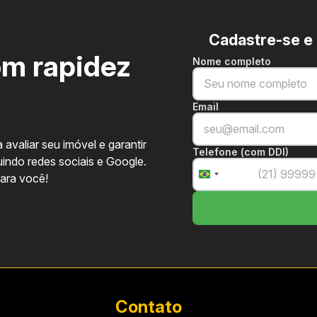
Cadastre-se e
om rapidez
Nome completo
Email
 avaliar seu imóvel e garantir
Telefone (com DDI)
uindo redes sociais e Google.
+55
Brazil
para você!
+55
Hospital Notre Dame
Smart Fit, Bluefit, UpperFit
Contato
CF365 Crossfit e Estúdio Q