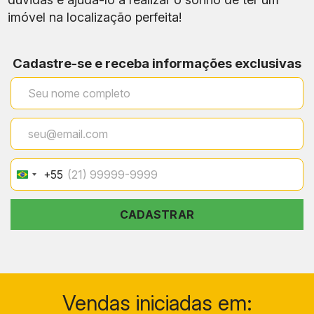
imóvel na localização perfeita!
Rooftop, piscina,
Lazer
sauna, lounge, bar
gourmet e academia
Cadastre-se e receba informações exclusivas
Lavanderia,
bicicletário, delivery
Conveniências
box, grab and go, pet
care e maleiro
+55
Brazil
+55
CADASTRAR
Vendas iniciadas em: