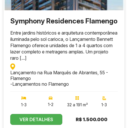
compacto,
locação
por
64
33 m² a 45
Symphony Residences Flamengo
Studios
temporada
unidades
m²
e
Entre jardins históricos e arquitetura contemporânea
investiment
o de maior
iluminada pelo sol carioca, o Lançamento Bennett
liquidez
Flamengo oferece unidades de 1 a 4 quartos com
lazer completo e metragens amplas. Um projeto
Maior
raro [...]
flexibilidade
de
Lançamento na Rua Marquês de Abrantes, 55 -
ocupação
Double
13
69 m² a
Flamengo
e
Studios
unidades
78 m²
-
Lançamentos no Flamengo
possibilidad
e de uso
por mais
hóspedes
1-2
1-3
32 a 191 m²
1-3
Unidades
com área
VER DETALHES
R$
1.500.000
externa,
Studios
3
62 m² a 70