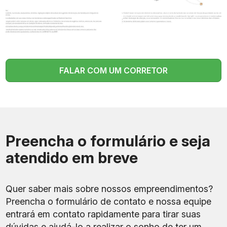
83 unidades
Total de unidades
residenciais
Número de pavimentos
17 pavimentos
VGV estimado
R$ 80 milhões
FALAR COM UM CORRETOR
Residencial
multifamiliar com foco
Perfil do projeto
em locação por
temporada
Studios, Double
Preencha o formulário e seja
Tipologias
Studios, Studios
Garden e Coberturas
atendido em breve
Gestão de locação
Lobie
Quer saber mais sobre nossos empreendimentos?
Incorporadora
Monza Incorporações
Preencha o formulário de contato e nossa equipe
entrará em contato rapidamente para tirar suas
Parceiros citados na
RJDI e Schipper
pesquisa
Engenharia
dúvidas e ajudá-lo a realizar o sonho de ter um