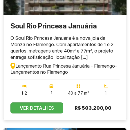
Soul Rio Princesa Januária
O Soul Rio Princesa Januária é a nova joia da
Monza no Flamengo. Com apartamentos de 1 e 2
Rooftop com lazer
quartos, metragens entre 40m² e 77m², o projeto
entrega sofisticação, localização [...]
Piscina e sauna
Lançamento Rua Princesa Januária - Flamengo
-
Lançamentos no Flamengo
Academia
1
1-2
40 a 77 m²
1
Lounge e bar gourmet
VER DETALHES
R$
503.200,00
Lavanderia compartilhada