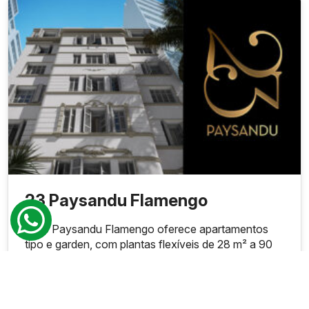
Delivery box
Grab and go
Bicicletário
Pet care
Maleiro
23 Paysandu Flamengo
O 23 Paysandu Flamengo oferece apartamentos
tipo e garden, com plantas flexíveis de 28 m² a 90
m², 1 ou 2 quartos e até 1 suíte. Com localização
privilegiada a [...]
Lançamentos Rua Paissandu - Flamengo
-