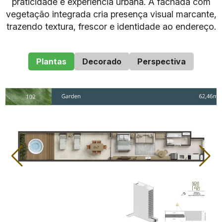
praticidade e experiência urbana. A fachada com
vegetação integrada cria presença visual marcante,
trazendo textura, frescor e identidade ao endereço.
Plantas
Decorado
Perspectiva
Característica
Informação confirmada
Nome do
Soul Rio Barão de Icaraí
empreendimento
Rua Barão de Icaraí, 30,
Endereço
Flamengo, Rio de
Janeiro
Flamengo, Zona Sul do
Bairro
Rio de Janeiro