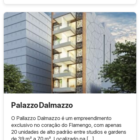
indicadas
Garden
unidades
m²
para quem
busca mais
espaço
Metragem
não
Perfil
detalhada
premium
Cobertura
3
na página
dentro do
s
unidades
oficial
empreendi
consultad
mento
a
Palazzo Dalmazzo
O Pallazzo Dalmazzo é um empreendimento
exclusivo no coração do Flamengo, com apenas
20 unidades de alto padrão entre studios e gardens
de 39 m² a 70 m². Localizado na [...]