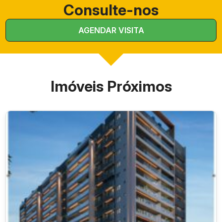
Consulte-nos
AGENDAR VISITA
Imóveis Próximos
Quantidad
Metragem
Perfil de
Tipologia
e
informada
uso
Uso próprio