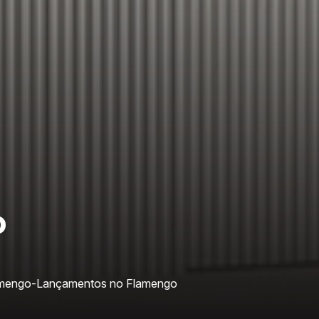
o
amengo
-
Lançamentos no Flamengo