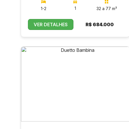
1
1-2
32 a 77 m²
VER DETALHES
R$
684.000