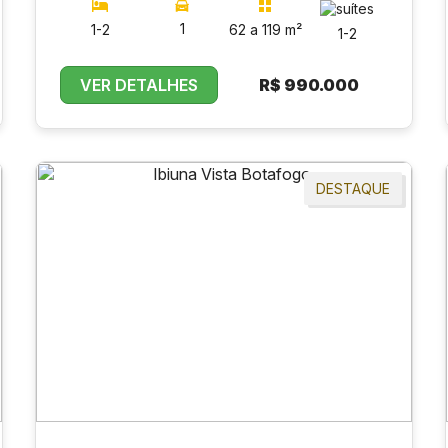
1
1-2
62 a 119 m²
1-2
VER DETALHES
R$
990.000
DESTAQUE