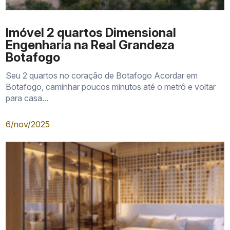
posição solar
Imóvel 2 quartos Dimensional
vista real
Engenharia na Real Grandeza
ruídos
Botafogo
vagas
Seu 2 quartos no coração de Botafogo Acordar em
Botafogo, caminhar poucos minutos até o metrô e voltar
memorial de incorporação
para casa...
INCC
fluxo de pagamento
6/nov/2025
prazos contratuais