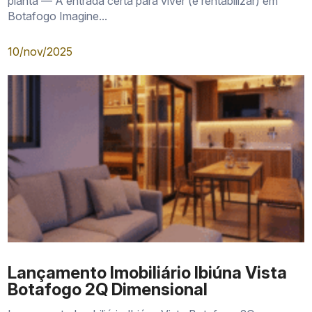
planta — A entrada certa para viver (e rentabilizar) em
Botafogo Imagine...
10/nov/2025
Apartamentos tipo
Lançamento Imobiliário Ibiúna Vista
Botafogo 2Q Dimensional
Gardens