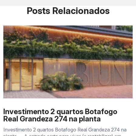
Tipologias
Apartamentos, gardens e coberturas
Posts Relacionados
Apartamentos
Referências de 73 m² a 104 m²
Coberturas
Referências de 124 m² a 152 m²
Dormitórios
Configurações de 2 e 3 quartos
Suítes
Opções sujeitas à unidade disponível
Área social
Varanda com espaço gourmet
Investimento 2 quartos Botafogo
Real Grandeza 274 na planta
Investimento 2 quartos Botafogo Real Grandeza 274 na