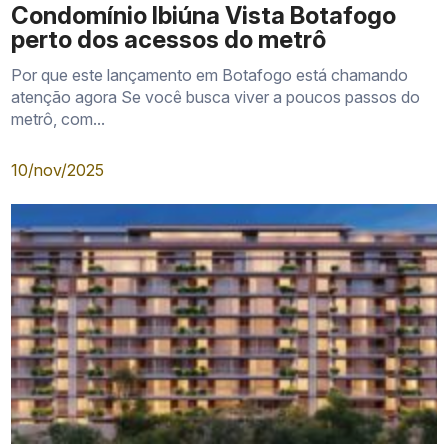
Rua Voluntários da
Condomínio Ibiúna Vista Botafogo
Comércio, transporte e conveniên
Pátria
perto dos acessos do metrô
Estação Botafogo
Conexão com o sistema metroviár
Por que este lançamento em Botafogo está chamando
atenção agora Se você busca viver a poucos passos do
Praia de Botafogo
Lazer, caminhada e paisagem urb
metrô, com...
Humaitá
Acesso rápido a serviços e gastr
10/nov/2025
Ligação com a orla e outras áreas
Flamengo
Zona Sul
Conexão por vias urbanas e trans
Copacabana
público