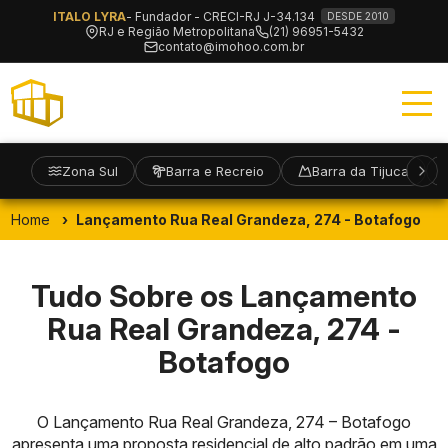
ITALO LYRA
- Fundador - CRECI-RJ J-34.134
DESDE 2010
RJ e Região Metropolitana
(21) 96951-5432
contato@imohoo.com.br
Zona Sul
Barra e Recreio
Barra da Tijuca
Home
Lançamento Rua Real Grandeza, 274 - Botafogo
Tudo Sobre os Lançamento
Rua Real Grandeza, 274 -
Botafogo
O Lançamento Rua Real Grandeza, 274 – Botafogo
apresenta uma proposta residencial de alto padrão em uma