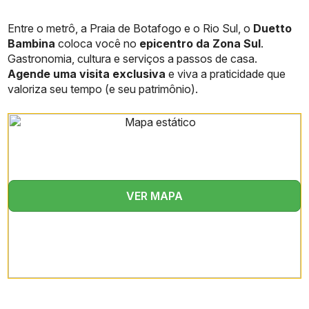
Nome do
Duetto Bambina
Entre o metrô, a Praia de Botafogo e o Rio Sul, o
empreendimento
Duetto
Bambina
coloca você no
epicentro da Zona Sul
.
Rua Bambina, 125 –
Gastronomia, cultura e serviços a passos de casa.
Endereço
Botafogo – RJ
Agende uma visita exclusiva
e viva a praticidade que
valoriza seu tempo (e seu patrimônio).
Studios, double-studios, 1
Tipologias
quarto, gardens com
piscina
Metragem privativa
33 m² a 100 m²
Número de unidades
12
VER MAPA
Pavimentos
3 andares
Entrega
Final de 2026
Varanda, armários
Diferenciais internos
instalados, cooktop e
forno embutido