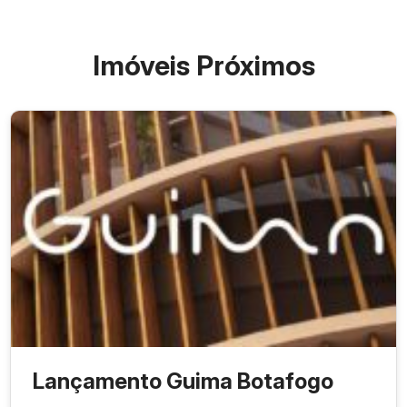
Retrofit com fachada Art
Diferenciais de arquitetura
Déco preservada
Imóveis Próximos
Elevador; halls com design
Itens de conveniência
alinhado ao conceito
Benefício fiscal
Isenção de IPTU
Bairro
Botafogo
Bambina Azeredo
Construtora /
Administração e
Incorporadora
Participações LTDA
Preço inicial
A partir de R$ 650.000
Lançamento Guima Botafogo