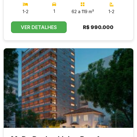
1
1-2
62 a 119 m²
1-2
VER DETALHES
R$
990.000