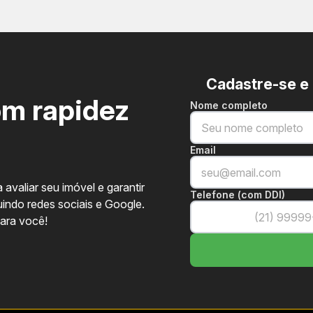
Cadastre-se e
om rapidez
Nome completo
norâmica.
Portaria 24h com reconhec
Email
ada.
Estações de recarga para ve
a interna.
Automação residencial co
 avaliar seu imóvel e garantir
Telefone (com DDI)
uindo redes sociais e Google.
rianças.
para você!