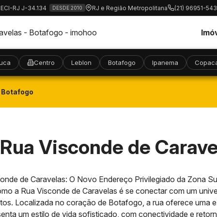
RECI-RJ J-34.134
RJ e Região Metropolitana
(21) 96951-54
DESDE 2010
Imó
juca
Centro
Leblon
Botafogo
Ipanema
Copac
 Botafogo
Rua Visconde de Caravel
onde de Caravelas: O Novo Endereço Privilegiado da Zona Su
como a Rua Visconde de Caravelas é se conectar com um univer
tos. Localizada no coração de Botafogo, a rua oferece uma ex
enta um estilo de vida sofisticado, com conectividade e retorno