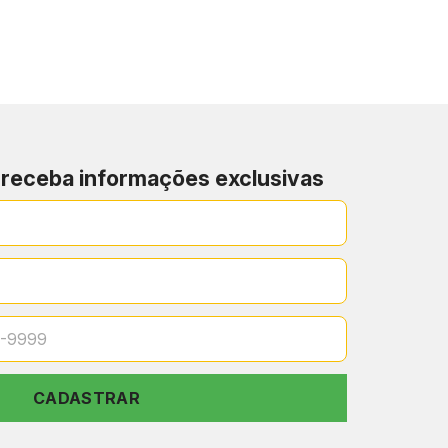
râneos
, com automação, sustentabilidade e
 receba informações exclusivas
, a poucos metros do metrô, de escolas e de
ção acumulada
superior a 17,8% nos últimos 5 anos.
CADASTRAR