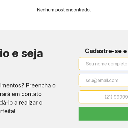
Nenhum post encontrado.
os de luxo vizinhos.
Lançamentos contempo
estética apurada.
io e seja
dade.
Cadastre-se e
Localização estratégica
o adaptado à sua realidade
centros de conveniência.
Alta liquidez e valoriza
dimentos? Preencha o
trará em contato
á-lo a realizar o
feita!