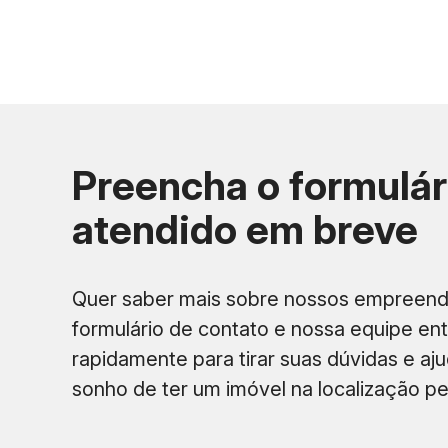
Preço por m² competitivo
em relação aos bairr
Preencha o formulár
Maior número de vagas de garagem por uni
atendido em breve
Flexibilidade no pagamento
, com financiament
financeira.
Quer saber mais sobre nossos empreen
formulário de contato e nossa equipe en
rapidamente para tirar suas dúvidas e ajud
sonho de ter um imóvel na localização per