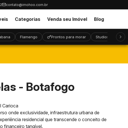
32
contato@imohoo.com.br
veis
Categorias
Venda seu Imóvel
Blog
abana
Flamengo
Prontos para morar
Studios
Alto
as - Botafogo
l Carioca
so onde exclusividade, infraestrutura urbana de
periência residencial que transcende o conceito de
 financeiro tangível.