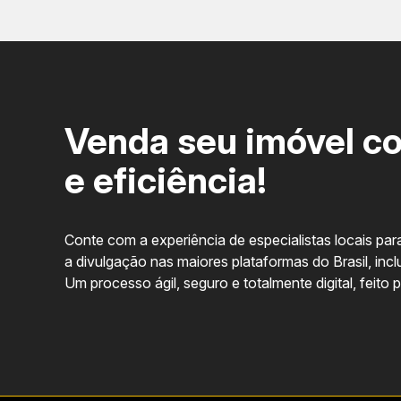
Venda seu imóvel c
Piscina coberta aquecida e rooftop com vista pa
e eficiência!
Sauna integrada à área fitness e academia equip
Espaço gourmet com mini mercado e conveniênci
Conte com a experiência de especialistas locais para
a divulgação nas maiores plataformas do Brasil, incl
Playground moderno e áreas de recreação para c
Um processo ágil, seguro e totalmente digital, feito 