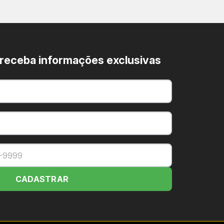
 receba informações exclusivas
imento biométrico.
ículos elétricos.
m comandos por voz.
CADASTRAR