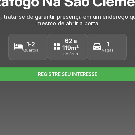
tafogo Na São Cleme
 trata-se de garantir presença em um endereço qu
mesmo de abrir a porta
62 a
1-2
1
119m²
Quartos
Vagas
de área
REGISTRE SEU INTERESSE