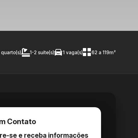
 quarto(s)
1-2 suíte(s)
1 vaga(s)
62 a 119m²
em Contato
re-se e receba informações