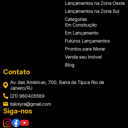
Lançamentos na Zona Oeste
Lançamentos na Zona Sul
Categorias
Em Construção
Em Lançamento
Futuros Lançamentos
Prontos para Morar
Venda seu Imóvel
Blog
Contato
Av. das Américas, 700, Barra da Tijuca Rio de
Confirmar a metragem privativa e a configuração
Janeiro/RJ
da planta
(21) 980405589
Verificar andar, posição, vista e orientação solar
italolyra@gmail.com
Siga-nos
Analisar a tabela vigente e o fluxo de pagamento
Consultar a disponibilidade real das unidades