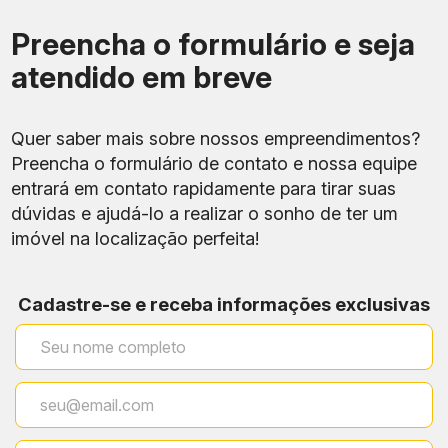
Preencha o formulário e seja
atendido em breve
Quer saber mais sobre nossos empreendimentos?
Preencha o formulário de contato e nossa equipe
entrará em contato rapidamente para tirar suas
Benefíci
Referência
Localização
dúvidas e ajudá-lo a realizar o sonho de ter um
rot
imóvel na localização perfeita!
Acessos pela Rua São
Estação
Conexão 
Clemente, Muniz Barreto e
Botafogo
Linhas 1 
Voluntários da Pátria
Cadastre-se e receba informações exclusivas
Botafogo
Compras
Praia
Praia de Botafogo, 400
alimenta
Shopping
serviços
RioSul
Comércio
Shopping
Rua Lauro Müller, 116
e conven