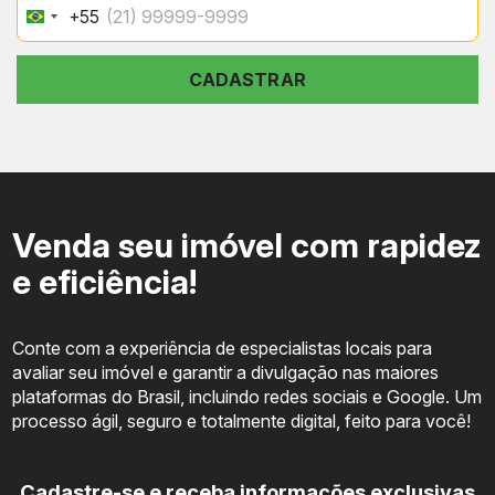
Center
+55
Brazil
+55
Casa e
Gastrono
Gourmet
Rua General Severiano, 97
decoraçã
CADASTRAR
Shopping
serviços
Mercado
Região próxima à Rua Pinheiro
Humaitá
restauran
Guimarães
vida urb
Venda seu imóvel com rapidez
e eficiência!
Conte com a experiência de especialistas locais para
avaliar seu imóvel e garantir a divulgação nas maiores
plataformas do Brasil, incluindo redes sociais e Google. Um
processo ágil, seguro e totalmente digital, feito para você!
Cadastre-se e receba informações exclusivas