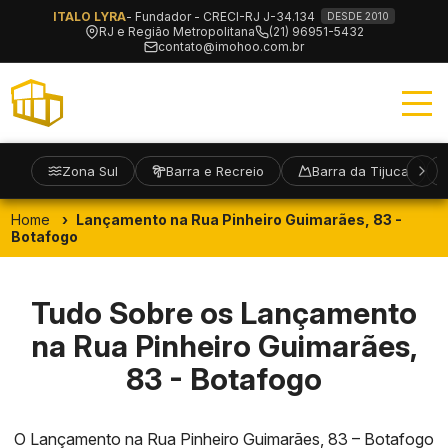
ITALO LYRA
- Fundador - CRECI-RJ J-34.134
DESDE 2010
RJ e Região Metropolitana
(21) 96951-5432
contato@imohoo.com.br
Zona Sul
Barra e Recreio
Barra da Tijuca
Home
Lançamento na Rua Pinheiro Guimarães, 83 -
Botafogo
Tudo Sobre os Lançamento
na Rua Pinheiro Guimarães,
83 - Botafogo
O Lançamento na Rua Pinheiro Guimarães, 83 – Botafogo