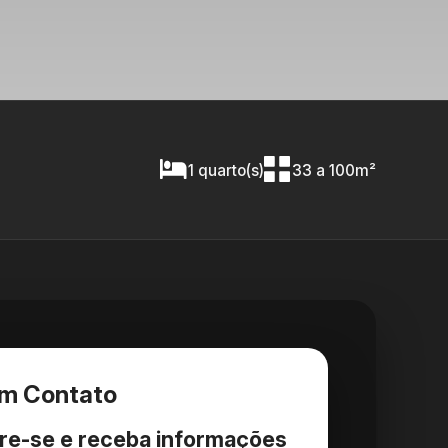
1 quarto(s)
33 a 100m²
em Contato
re-se e receba informações