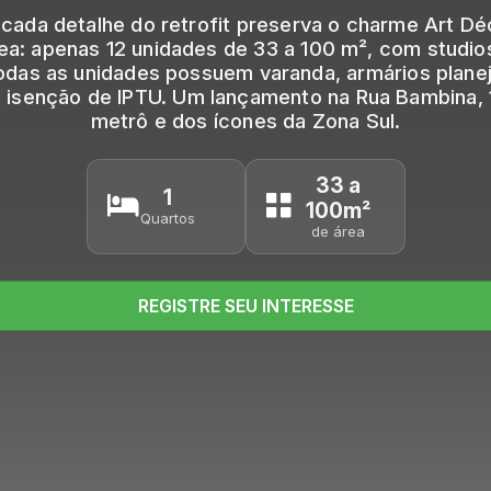
cada detalhe do retrofit preserva o charme Art D
a: apenas 12 unidades de 33 a 100 m², com studios,
odas as unidades possuem varanda, armários plane
e isenção de IPTU. Um lançamento na Rua Bambina, 
metrô e dos ícones da Zona Sul.
33 a
1
100m²
Quartos
de área
REGISTRE SEU INTERESSE