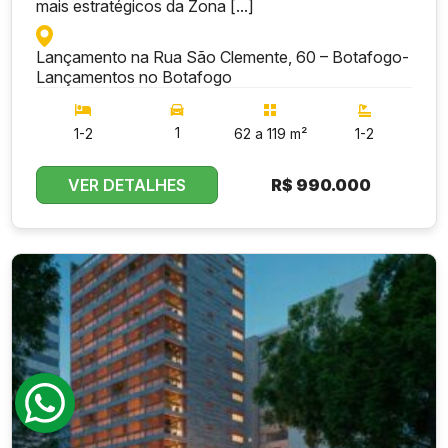
mais estratégicos da Zona [...]
Lançamento na Rua São Clemente, 60 – Botafogo
-
Lançamentos no Botafogo
1
1-2
62 a 119 m²
1-2
VER DETALHES
R$
990.000