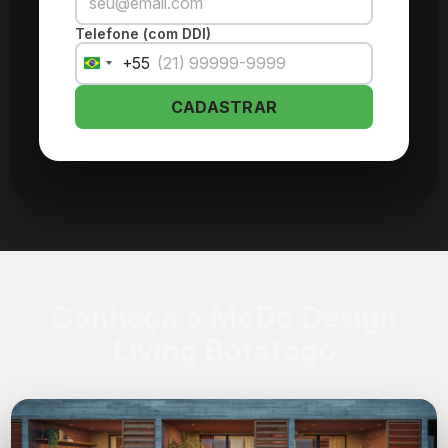
Telefone (com DDI)
+55
Brazil
+55
CADASTRAR
Conheça o MoDo Design
Living Botafogo