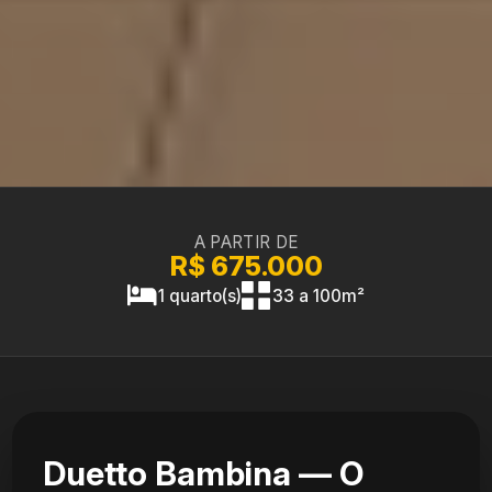
A PARTIR DE
R$ 675.000
1 quarto(s)
33 a 100m²
Duetto Bambina — O