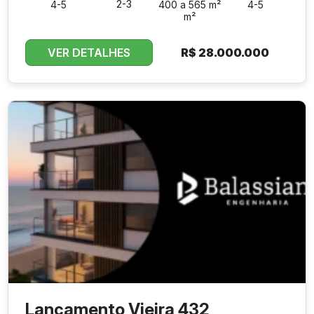
2-3
4-5
400 a 565 m²
4-5
m²
VER DETALHES
R$
28.000.000
Lançamento Vieira 432