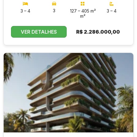
3
3 – 4
127 – 405 m²
3 – 4
m²
VER DETALHES
R$
2.286.000,00