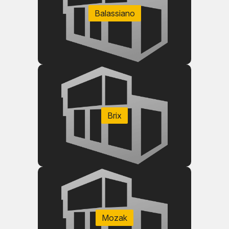
Balassiano
Brix
Mozak