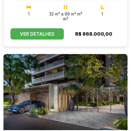
1
32 m² a 99 m² m²
1
m²
VER DETALHES
R$
868.000,00