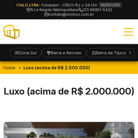
ITALO LYRA
- Fundador - CRECI-RJ J-34.134
DESDE 2010
RJ e Região Metropolitana
(21) 96951-5432
contato@imohoo.com.br
Zona Sul
Barra e Recreio
Barra da Tijuca
Home
Luxo (acima de R$ 2.000.000)
Luxo (acima de R$ 2.000.000)