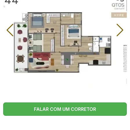
Rua Góis Monteiro, 44 –
Endereço
Botafogo, Rio de Janeiro
Total de Unidades
14 residências exclusivas
Apartamentos de 2 e 3
Tipologias
quartos, Coberturas com
3 suítes
Metragens
De 85,27 m² a 190,21 m²
Número de Vagas
1 a 2 vagas por unidade
Previsão de Entrega
Lançamento
Construtora
Fmac Engenharia
Tipo de Obra
Administração
FALAR COM UM CORRETOR
Salão Gourmet, Espaço
Kids, Varanda Gourmet,
Diferenciais