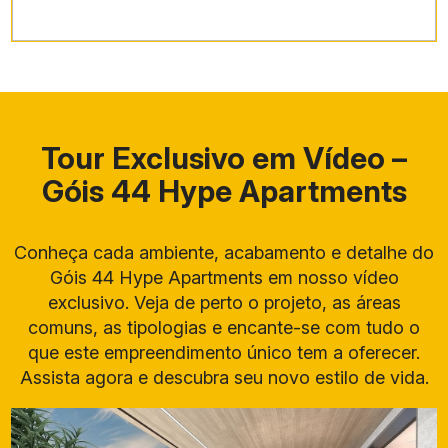
Tour Exclusivo em Vídeo –
Góis 44 Hype Apartments
Tipo de
Metrag
Quarto
Suítes
Vagas
Imóvel
em
s
Conheça cada ambiente, acabamento e detalhe do
Góis 44 Hype Apartments em nosso vídeo
Apartam
85,27
exclusivo. Veja de perto o projeto, as áreas
2
1
2
ento
m²
comuns, as tipologias e encante-se com tudo o
que este empreendimento único tem a oferecer.
Apartam
91,09
2
1
2
ento
m²
Assista agora e descubra seu novo estilo de vida.
Apartam
103,62
3
1
2
ento
m²