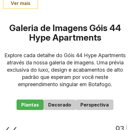
Ver mais
Galeria de Imagens Góis 44
Hype Apartments
Explore cada detalhe do Góis 44 Hype Apartments
através da nossa galeria de imagens. Uma prévia
exclusiva do luxo, design e acabamentos de alto
padrão que esperam por você neste
empreendimento singular em Botafogo.
Plantas
Decorado
Perspectiva
Item
Descrição
Nome do
Góis 44 Hype Apartments
Empreendimento