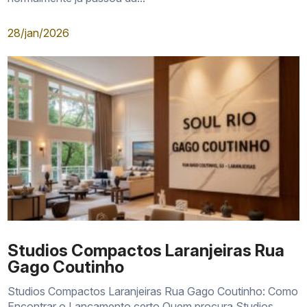
Condições e fluxo de pagamento
28/jan/2026
Previsão contratual de entrega
Estimativa de condomínio e IPTU
Quantidade de vagas por unidade
Regras de locação do condomínio
Memorial descritivo
Registro da incorporação
Studios Compactos Laranjeiras Rua
Gago Coutinho
Studios Compactos Laranjeiras Rua Gago Coutinho: Como
Encontrar o Lançamento certo Quem procura Studios