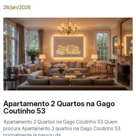
28/jan/2026
Apartamento 2 Quartos na Gago
Coutinho 53
Tabela de preços atualizada
Apartamento 2 Quartos na Gago Coutinho 53 Quem
procura Apartamento 2 quartos na Gago Coutinho 53
Plantas e posições disponíveis
normalmente já passou da...