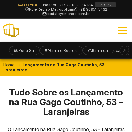
ITALO LYRA
- Fundador - CRECI-RJ J-34.134
DESDE 2010
RJ e Região Metropolitana
(21) 96951-5432
contato@imohoo.com.br
Zona Sul
Barra e Recreio
Barra da Tijuca
Home
Lançamento na Rua Gago Coutinho, 53 –
Laranjeiras
Tudo Sobre os Lançamento
na Rua Gago Coutinho, 53 –
Laranjeiras
O Lançamento na Rua Gago Coutinho, 53 – Laranjeiras