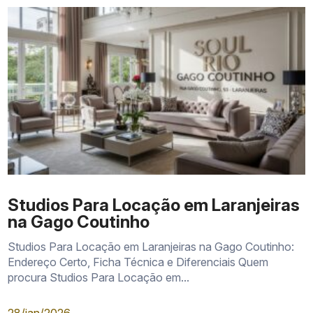
Configuração
Perfil indicado
Ponto de anál
Studios Para Locação em Laranjeiras
na Gago Coutinho
Moradia individual
Andar, posição e fac
Studio
ou investimento
de manutenção
Studios Para Locação em Laranjeiras na Gago Coutinho:
Endereço Certo, Ficha Técnica e Diferenciais Quem
Quem valoriza área
Privacidade, insola
Garden
procura Studios Para Locação em...
externa privativa
integração dos amb
Casais ou
Distribuição interna 