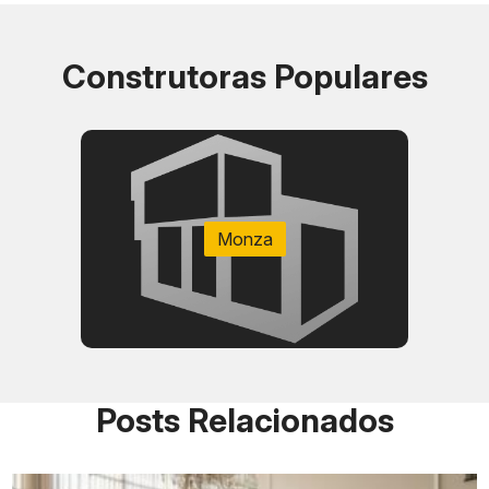
Construtoras Populares
Parque Eduardo Guinle:
Estação Largo do Machado:
Monza
Rua das Laranjeiras:
Rua General Glicério:
Flamengo e Catete:
Posts Relacionados
Centro do Rio: