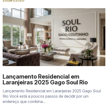
28/jan/2026
Um quarto
profissionais
armazenamento
Moradia
Independência entr
Duas suítes
compartilhada ou
dormitórios
investimento
Dois
Casais e pequenas
Vaga, ventilação, vi
quartos
famílias
circulação interna
com suíte
Lançamento Residencial em
Laranjeiras 2025 Gago Soul Rio
Lançamento Residencial em Laranjeiras 2025 Gago Soul
Rio Você está a poucos passos de decidir por um
endereço que combina...