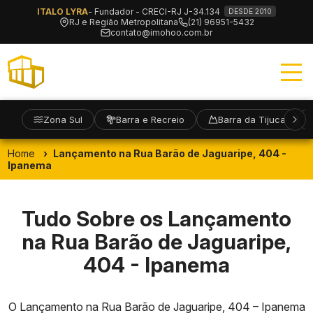
ITALO LYRA
- Fundador - CRECI-RJ J-34.134
DESDE 2010
RJ e Região Metropolitana
(21) 96951-5432
contato@imohoo.com.br
Zona Sul
Barra e Recreio
Barra da Tijuca
Home
Lançamento na Rua Barão de Jaguaripe, 404 -
Ipanema
Tudo Sobre os Lançamento
na Rua Barão de Jaguaripe,
404 - Ipanema
O Lançamento na Rua Barão de Jaguaripe, 404 – Ipanema