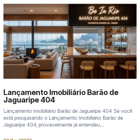
Moradia prática
Segunda residência
Patrimônio imobiliário
Lançamento Imobiliário Barão de
Unidade compacta
Jaguaripe 404
Uso residencial ou locação
Lançamento Imobiliário Barão de Jaguaripe 404 Se você
está pesquisando o Lançamento Imobiliário Barão de
Seleção por planta
Jaguaripe 404, provavelmente já entendeu...