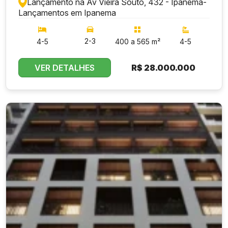
Lançamento na Av Vieira Souto, 432 - Ipanema
-
Lançamentos em Ipanema
2-3
4-5
400 a 565 m²
4-5
VER DETALHES
R$
28.000.000