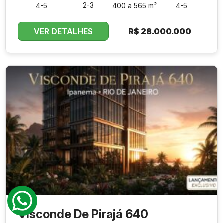
2-3
4-5
400 a 565 m²
4-5
VER DETALHES
R$
28.000.000
Visconde De Pirajá 640