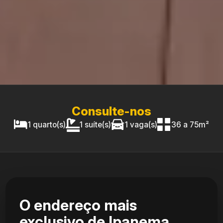
Consulte-nos
1 quarto(s)
1 suíte(s)
1 vaga(s)
36 a 75m²
O endereço mais
exclusivo de Ipanema