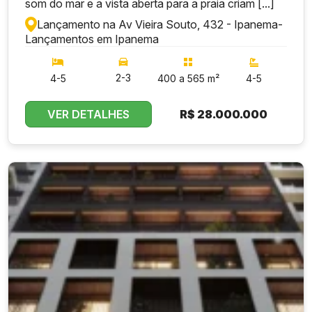
som do mar e a vista aberta para a praia criam [...]
Lançamento na Av Vieira Souto, 432 - Ipanema
-
Lançamentos em Ipanema
2-3
4-5
400 a 565 m²
4-5
VER DETALHES
R$
28.000.000