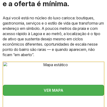
e a oferta é mínima.
Tipologias
áreas entre 1.000 e 1.300
m² por andar, subdividíveis
Aqui você está no núcleo do luxo carioca: boutiques,
Seis níveis de garagem
gastronomia, serviços e o estilo de vida que transforma um
Estacionamento
(três subterrâneos e três
suspensos)
endereço em símbolo. A poucos metros da praia e com
acesso rápido à Lagoa e ao metrô, a localização é o tipo
Panorama para a Praia de
de ativo que sustenta desejo mesmo em ciclos
Ipanema, Lagoa Rodrigo
econômicos diferentes. oportunidades de escala nesse
Vista
de Freitas e Cristo
ponto do bairro são raras — e quando aparecem, não
Redentor
ficam “em aberto”.
Lobby com pé-direito
triplo, galeria de lojas
Áreas Comuns
integradas, rooftop
panorâmico
Certificação de
Prevista certificação
VER MAPA
Sustentabilidade
LEED
Controle de acesso,
Segurança
CFTV, possibilidade de