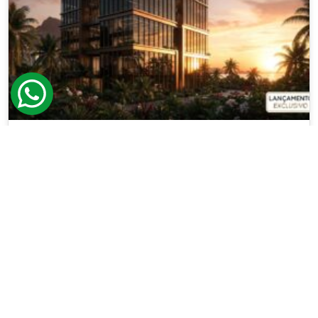
Visconde De Pirajá 640
O Visconde de Pirajá 640 nasce em um dos trechos
mais desejados do Rio, onde a luz de Ipanema, o
charme do Leblon e a brisa da praia se encontram
[...]
Lançamento na Rua Visconde de Pirajá, 640 -
Ipanema
-
Lançamentos em Ipanema