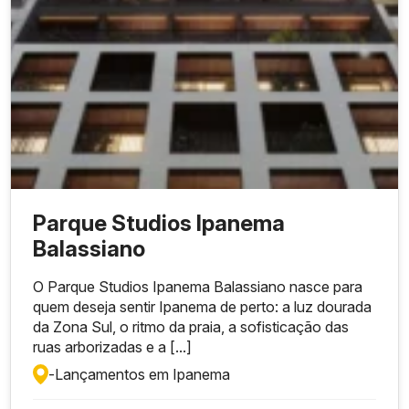
Parque Studios Ipanema
Balassiano
Tipologias Flexíveis:
O Parque Studios Ipanema Balassiano nasce para
quem deseja sentir Ipanema de perto: a luz dourada
Infraestrutura Moderna:
da Zona Sul, o ritmo da praia, a sofisticação das
ruas arborizadas e a [...]
-
Lançamentos em Ipanema
Certificação Ambiental: