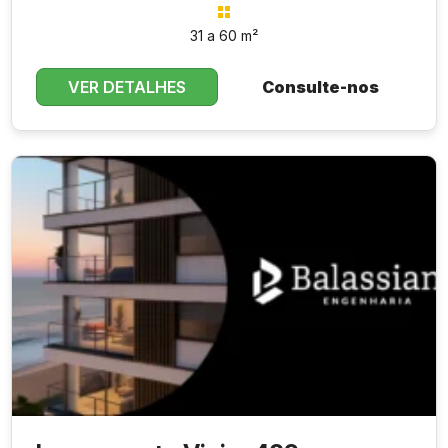
31 a 60 m²
Conectividade e Estacionamento:
VER DETALHES
Consulte-nos