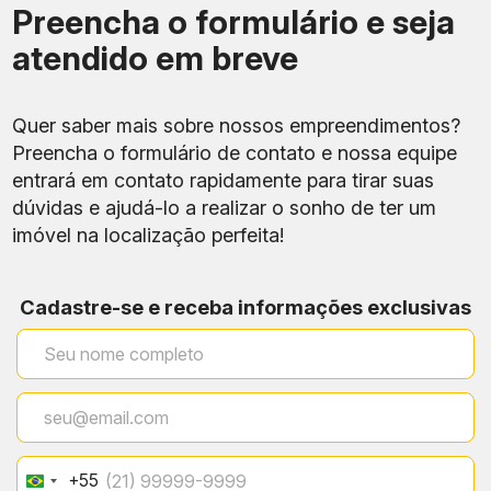
Preencha o formulário e seja
atendido em breve
Quer saber mais sobre nossos empreendimentos?
Preencha o formulário de contato e nossa equipe
entrará em contato rapidamente para tirar suas
dúvidas e ajudá-lo a realizar o sonho de ter um
imóvel na localização perfeita!
Item
Informação
Cadastre-se e receba informações exclusivas
Nome do
Garcia 111 Ipanema Rua
Empreendimento
Garcia D’Avila
Corporativo de alto
Tipo de Projeto
padrão triple-A
Esquina da Rua Garcia
+55
Brazil
d’Ávila com Rua Visconde