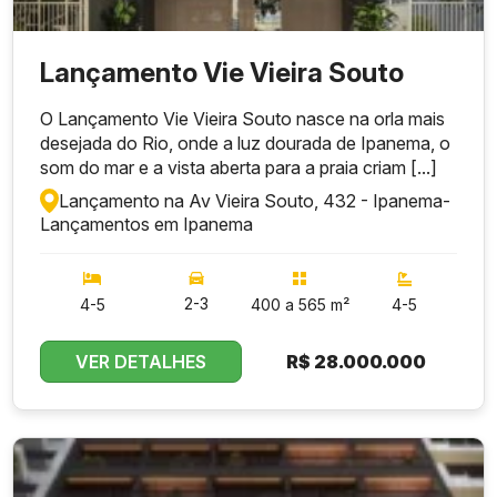
Empresas de alto padrão,
consultorias, firmas
Público-Alvo
multinacionais e fundos
Lançamento Vie Vieira Souto
de investimento
O Lançamento Vie Vieira Souto nasce na orla mais
desejada do Rio, onde a luz dourada de Ipanema, o
som do mar e a vista aberta para a praia criam [...]
Lançamento na Av Vieira Souto, 432 - Ipanema
-
Lançamentos em Ipanema
2-3
4-5
400 a 565 m²
4-5
VER DETALHES
R$
28.000.000