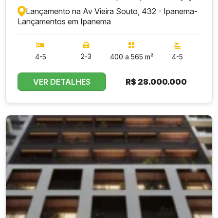
Lançamento na Av Vieira Souto, 432 - Ipanema
-
Lançamentos em Ipanema
Previsão de entrega para Dezembro de 2025
2-3
4-5
400 a 565 m²
4-5
segurança completo
VER DETALHES
R$
28.000.000
Condições especiais de pagamento
metrô