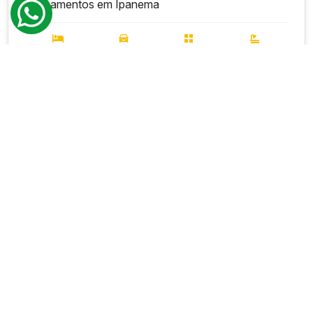
Lançamentos em Ipanema
2-3
4-5
400 a 565 m²
4-5
VER DETALHES
R$
28.000.000