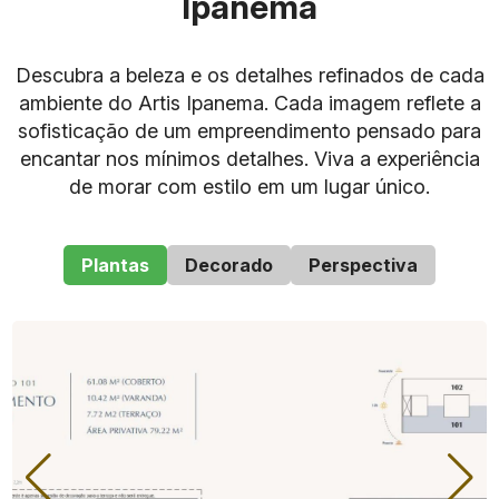
Ipanema
Descubra a beleza e os detalhes refinados de cada
ambiente do Artis Ipanema. Cada imagem reflete a
sofisticação de um empreendimento pensado para
encantar nos mínimos detalhes. Viva a experiência
de morar com estilo em um lugar único.
Plantas
Decorado
Perspectiva
Pre
Val
Tot
Tip
vis
or
al
o
Met
Qu
ão
Suít
Vag
A
de
de
rag
art
de
es
as
Par
Uni
Imó
em
os
Ent
tir
dad
vel
reg
De
es
a
Apa
R$
rtam
Dez
2.3
ent
71
emb