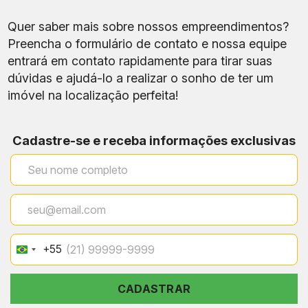
zak
ora
Quer saber mais sobre nossos empreendimentos?
Arti
Preencha o formulário de contato e nossa equipe
Con
s
dom
entrará em contato rapidamente para tirar suas
Mo
ínio
dúvidas e ajudá-lo a realizar o sonho de ter um
zak
imóvel na localização perfeita!
R.
Nas
cim
Cadastre-se e receba informações exclusivas
ent
o
End
Silv
ereç
a,
o
338
–
Ipan
ema
+55
Brazil
, RJ
+55
CADASTRAR