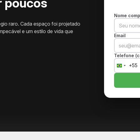
r poucos
Nome comp
égio raro. Cada espaço foi projetado
mpecável e um estilo de vida que
Email
Telefone (c
+55
Brazil
+55