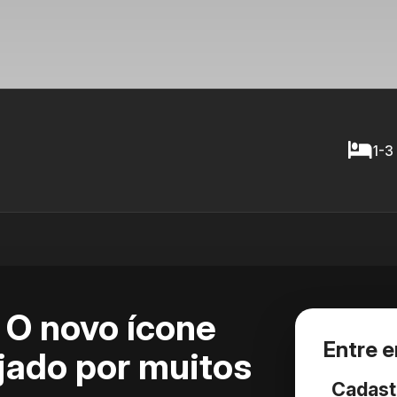
1-3
 O novo ícone
Entre 
jado por muitos
Cadast