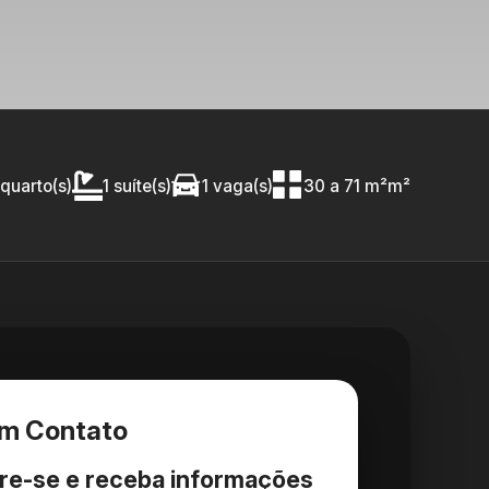
 quarto(s)
1 suíte(s)
1 vaga(s)
30 a 71 m²m²
em Contato
re-se e receba informações