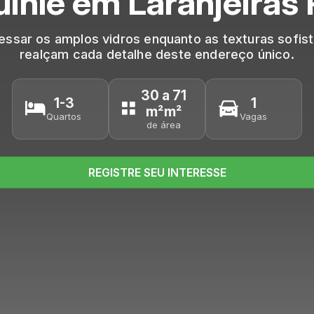
inle em Laranjeiras
avessar os amplos vidros enquanto as texturas sofi
realçam cada detalhe deste endereço único.
30 a 71
1-3
1
m²m²
Quartos
Vagas
de área
REGISTRE SEU INTERESSE