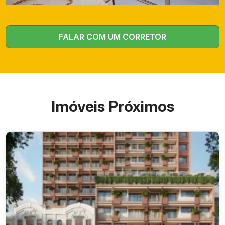
R$
Aparta
69 m²
990.0
1
1
1
mento
00,00
FALAR COM UM CORRETOR
R$
Aparta
1.520.
86 m²
2
1
1
mento
000,0
0
Imóveis Próximos