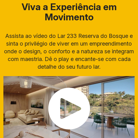
Viva a Experiência em
Movimento
Assista ao vídeo do Lar 233 Reserva do Bosque e
sinta o privilégio de viver em um empreendimento
onde o design, o conforto e a natureza se integram
com maestria. Dê o play e encante-se com cada
detalhe do seu futuro lar.
Tipo
de
Metra
Quart
Suíte(
Vaga(
Valor
Imóve
gem
o(s)
s)
s)
l