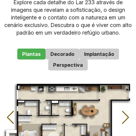
Explore cada detalhe do Lar 233 através de
imagens que revelam a sofisticação, o design
inteligente e o contato com a natureza em um
cenário exclusivo. Descubra o que é viver com alto
padrão em um verdadeiro refúgio urbano.
Plantas
Decorado
Implantação
Item
Detalhes
Perspectiva
Lar 233 Reserva do
Nome do Condomínio
Bosque
Rua das Laranjeiras,
Endereço
233 – Laranjeiras – RJ
Apartamentos, Gardens,
Tipologia
Coberturas Duplex
Número de Unidades
64