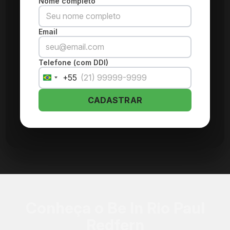
Nome completo
Email
Telefone (com DDI)
+55
Brazil
+55
CADASTRAR
Conheça o Be In Rio Paul
Redfern