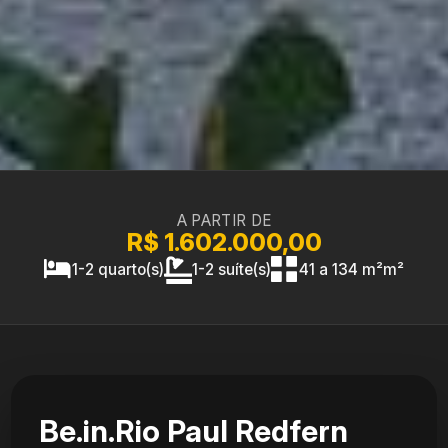
A PARTIR DE
R$ 1.602.000,00
1-2 quarto(s)
1-2 suíte(s)
41 a 134 m²m²
Be.in.Rio Paul Redfern