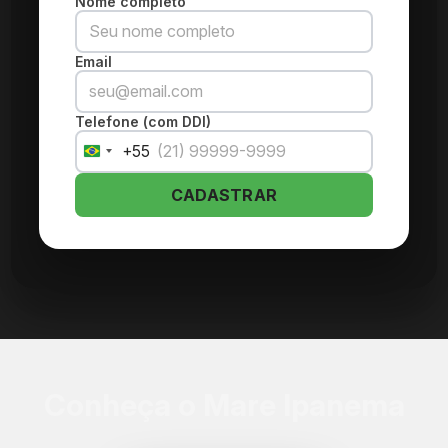
Nome completo
Email
Telefone (com DDI)
+55
Brazil
+55
CADASTRAR
Conheça o Mare Ipanema