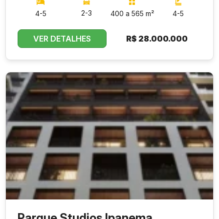
2-3
4-5
400 a 565 m²
4-5
VER DETALHES
R$
28.000.000
Parque Studios Ipanema