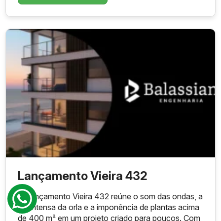
Lançamento Vieira 432
O Lançamento Vieira 432 reúne o som das ondas, a
luz intensa da orla e a imponência de plantas acima
de 400 m² em um projeto criado para poucos. Com