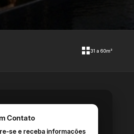
31 a 60m²
em Contato
re-se e receba informações