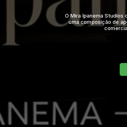
O Mira Ipanema Studios o
uma composição de apen
comercia