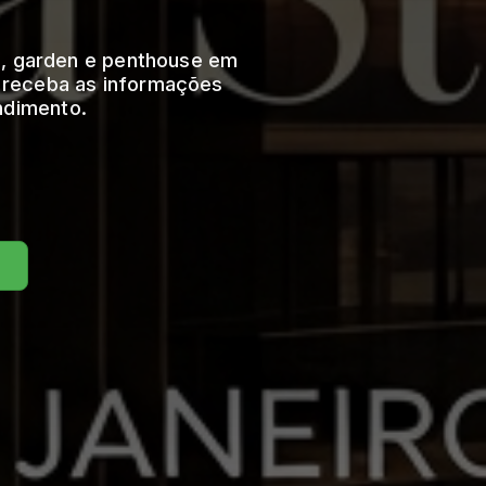
o, garden e penthouse em
e receba as informações
ndimento.