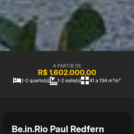
A PARTIR DE
R$ 1.602.000,00
1-2 quarto(s)
1-2 suíte(s)
41 a 134 m²m²
Be.in.Rio Paul Redfern