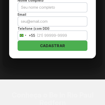
Nome completo
Email
Telefone (com DDI)
+55
Brazil
+55
CADASTRAR
Conheça o Be In Rio Paul
Redfern