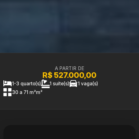
A PARTIR DE
R$ 527.000,00
1-3 quarto(s)
1 suíte(s)
1 vaga(s)
30 a 71 m²m²