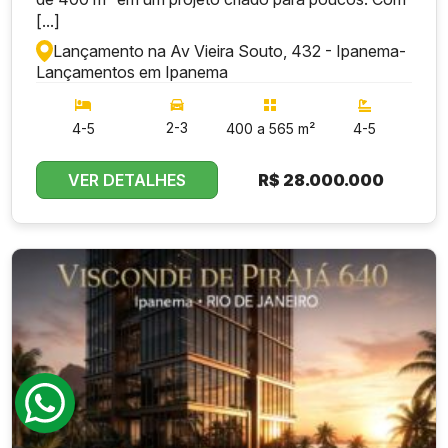
[...]
Lançamento na Av Vieira Souto, 432 - Ipanema
-
Lançamentos em Ipanema
2-3
4-5
400 a 565 m²
4-5
VER DETALHES
R$
28.000.000