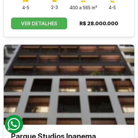
2-3
4-5
400 a 565 m²
4-5
VER DETALHES
R$
28.000.000
Parque Studios Ipanema