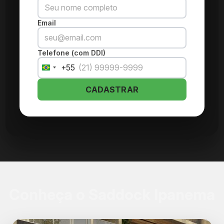
Email
Telefone (com DDI)
+55
Brazil
+55
CADASTRAR
Conheça o Saddock Ipanema