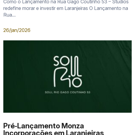
Como o Lançamento na Rua Gago Coutinho 53 – Studios
redefine morar e investir em Laranjeiras O Lançamento na
Rua...
26/jan/2026
Pré‑Lançamento Monza
Incorporações em Laranjeiras