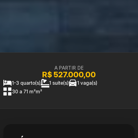
A PARTIR DE
R$ 527.000,00
1-3 quarto(s)
1 suíte(s)
1 vaga(s)
30 a 71 m²m²