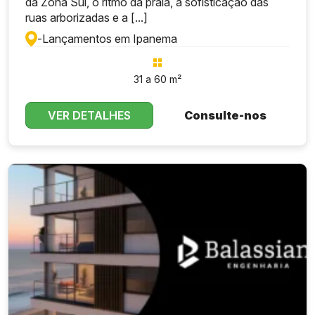
da Zona Sul, o ritmo da praia, a sofisticação das
ruas arborizadas e a [...]
-
Lançamentos em Ipanema
31 a 60 m²
VER DETALHES
Consulte-nos