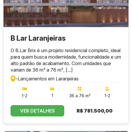
B Lar Laranjeiras
O B.Lar Brix é um projeto residencial completo, ideal
para quem busca modernidade, funcionalidade e um
alto padrão de acabamento. Com unidades que
variam de 36 m² a 76 m², [...]
-
Lançamentos em Laranjeiras
1
1-2
36 a 76 m²
1-2
VER DETALHES
R$
781.500,00