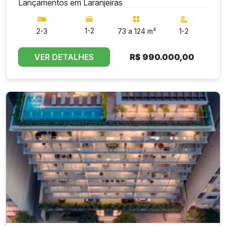
Lançamentos em Laranjeiras
1-2
2-3
73 a 124 m²
1-2
VER DETALHES
R$
990.000,00