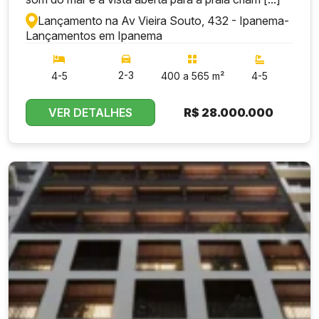
Lançamento na Av Vieira Souto, 432 - Ipanema
-
Lançamentos em Ipanema
2-3
4-5
400 a 565 m²
4-5
VER DETALHES
R$
28.000.000