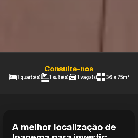
Consulte-nos
1 quarto(s)
1 suíte(s)
1 vaga(s)
36 a 75m²
A melhor localização de
Ipanema para investir: