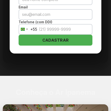
Email
Telefone (com DDI)
+55
Brazil
+55
CADASTRAR
Conheça o Ar Ipanema