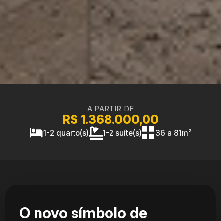
A PARTIR DE
R$ 1.368.000,00
1-2 quarto(s)
1-2 suíte(s)
36 a 81m²
O novo símbolo de