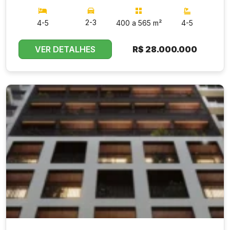
2-3
4-5
400 a 565 m²
4-5
VER DETALHES
R$
28.000.000