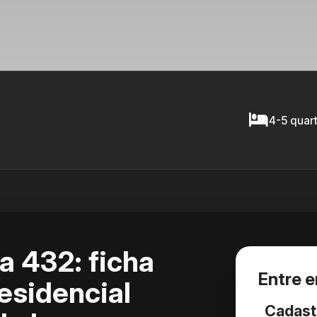
4-5 quart
a 432: ficha
Entre 
esidencial
Cadast