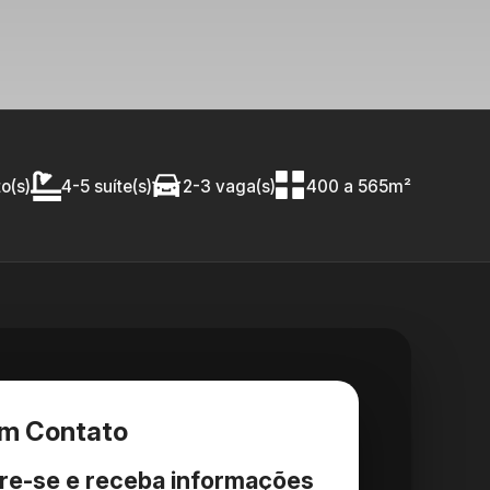
o(s)
4-5 suíte(s)
2-3 vaga(s)
400 a 565m²
em Contato
re-se e receba informações