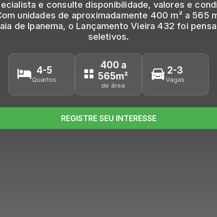
cialista e consulte disponibilidade, valores e con
 Com unidades de aproximadamente 400 m² a 565 m
 Praia de Ipanema, o Lançamento Vieira 432 foi pen
seletivos.
400 a
4-5
2-3
565m²
Quartos
Vagas
de área
REGISTRE SEU INTERESSE