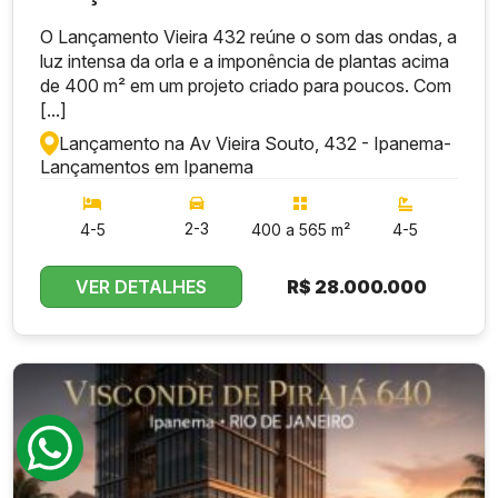
O Lançamento Vieira 432 reúne o som das ondas, a
luz intensa da orla e a imponência de plantas acima
de 400 m² em um projeto criado para poucos. Com
[...]
Lançamento na Av Vieira Souto, 432 - Ipanema
-
Lançamentos em Ipanema
2-3
4-5
400 a 565 m²
4-5
VER DETALHES
R$
28.000.000