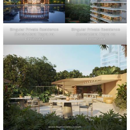
Singular Private Residence
Singular Private Residence
Construtora Tegra na
Construtora Tegra na
Península
Península