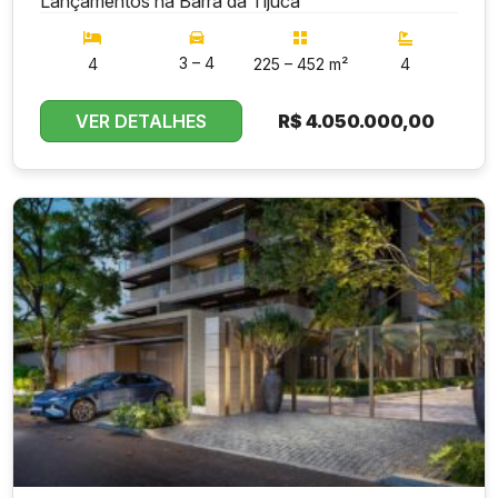
Lançamentos na Barra da Tijuca
3 – 4
4
225 – 452 m²
4
VER DETALHES
R$
4.050.000,00