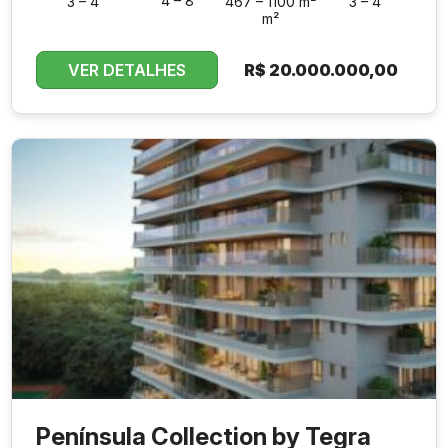
4 – 8
3 – 4
467 – 1100 m²
3 – 4
m²
VER DETALHES
R$
20.000.000,00
Península Collection by Tegra