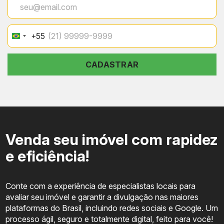
+55
Brazil
+55
Estação Botafogo do Metrô: 5 minutos de carro
CADASTRAR
Praia de Botafogo: 8 minutos de carro
Shopping Leblon: fácil acesso pela Av. Afrânio de Melo
Franco
Colégio Eleva e Santo Inácio: entorno imediato
Venda seu imóvel com rapidez
e eficiência!
Hospital Santa Lúcia e Samaritano: próximo ao eixo da
rua
Padarias gourmet, academias, spas e clínicas de saúde:
Conte com a experiência de especialistas locais para
até 500 metros
avaliar seu imóvel e garantir a divulgação nas maiores
plataformas do Brasil, incluindo redes sociais e Google. Um
processo ágil, seguro e totalmente digital, feito para você!