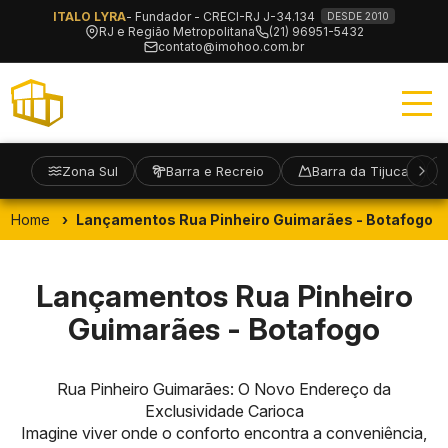
ITALO LYRA
- Fundador - CRECI-RJ J-34.134
DESDE 2010
RJ e Região Metropolitana
(21) 96951-5432
contato@imohoo.com.br
Zona Sul
Barra e Recreio
Barra da Tijuca
Home
Lançamentos Rua Pinheiro Guimarães - Botafogo
Lançamentos Rua Pinheiro
Guimarães - Botafogo
Rua Pinheiro Guimarães: O Novo Endereço da
Exclusividade Carioca
Imagine viver onde o conforto encontra a conveniência,