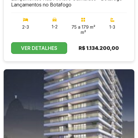
Lançamentos no Botafogo
1-2
2-3
75 a 179 m²
1-3
m²
VER DETALHES
R$
1.134.200,00