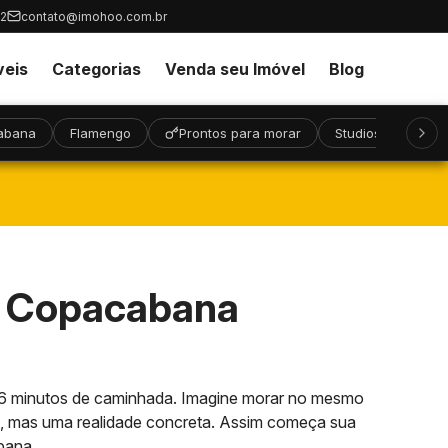
32
contato@imohoo.com.br
veis
Categorias
Venda seu Imóvel
Blog
abana
Flamengo
Prontos para morar
Studios
Alto
- Copacabana
s 6 minutos de caminhada. Imagine morar no mesmo
o, mas uma realidade concreta. Assim começa sua
bana.