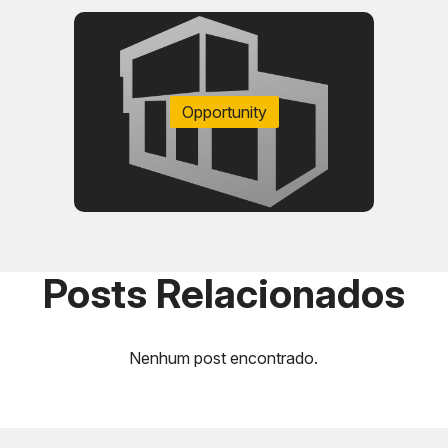
Metragem (m²)
Quantidade
Opportunity
a 36 m²
15
9,33 m²
9
Posts Relacionados
Nenhum post encontrado.