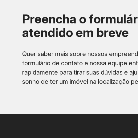
Preencha o formulár
atendido em breve
Rua arborizada, silenciosa e segura
Proximidade com Praia de Copacabana (6 minuto
Quer saber mais sobre nossos empreen
formulário de contato e nossa equipe en
Acesso facilitado ao metrô Cantagalo
rapidamente para tirar suas dúvidas e ajud
Vizinhança de alto padrão, com clínicas, padaria
sonho de ter um imóvel na localização per