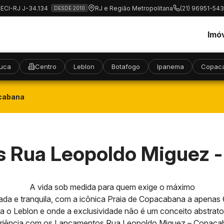
RECI-RJ J-34.134
RJ e Região Metropolitana
(21) 96951-54
DESDE 2010
Imó
juca
Centro
Leblon
Botafogo
Ipanema
Copac
cabana
 Rua Leopoldo Miguez 
A vida sob medida para quem exige o máximo
zada e tranquila, com a icônica Praia de Copacabana a apena
 o Leblon e onde a exclusividade não é um conceito abstrat
riência com os Lançamentos Rua Leopoldo Miguez – Copaca