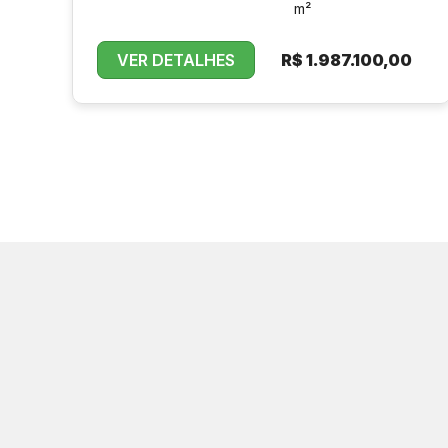
m²
VER DETALHES
R$
1.987.100,00